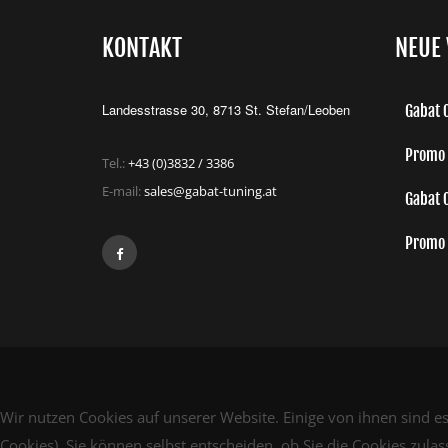
KONTAKT
NEUE 
Landesstrasse 30, 8713 St. Stefan/Leoben
Gabat C
Promo 
Tel.:
+43 (0)3832 / 3386
E-mail:
sales@gabat-tuning.at
Gabat 
Promo 
Wir nutzen Cookies auf unserer Website. Einige von ihnen sind es
Cookies). Sie können selbst entscheiden, ob Sie die Cookies zula