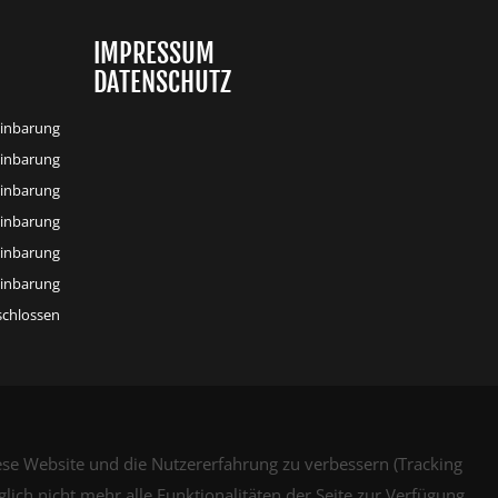
IMPRESSUM
DATENSCHUTZ
inbarung
inbarung
inbarung
inbarung
inbarung
inbarung
schlossen
iese Website und die Nutzererfahrung zu verbessern (Tracking
lich nicht mehr alle Funktionalitäten der Seite zur Verfügung