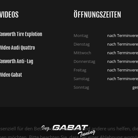
VIDEOS
ÖFFNUNGSZEITEN
osworth Tire Explotion
Montag
nach Terminvere
Dienstag
nach Terminvere
Video Audi Quattro
Mittwoch
nach Terminvere
Cosworth Anti-Lag
Donnerstag
nach Terminvere
Freitag
nach Terminvere
Video Gabat
Samstag
nach Terminvere
Sonntag
ge
senziell für den Betrieb der Seite, während andere uns helfen, d
ssen möchten. Bitte beachten Sie, dass bei einer Ablehnung womög