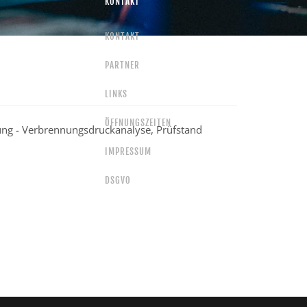
KONTAKT
KONTAKT
PARTNER
LINKS
ÖFFNUNGSZEITEN
ung - Verbrennungsdruckanalyse, Prüfstand
IMPRESSUM
DSGVO